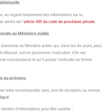
délictuelle
ée, au regard notamment des informations sur la
er alinéa de l’
article 495 du code de procédure pénale.
nale au Ministère public
transmise au Ministère public qui, dans les dix jours, peut
u tribunal, soit en poursuivre l’exécution. Elle est
nne connaissance et qu’il puisse l’exécuter ou former
le au prévenu
ar lettre recommandée avec avis de réception, ou remise
légué
.
nombre d’informations pour être valable :