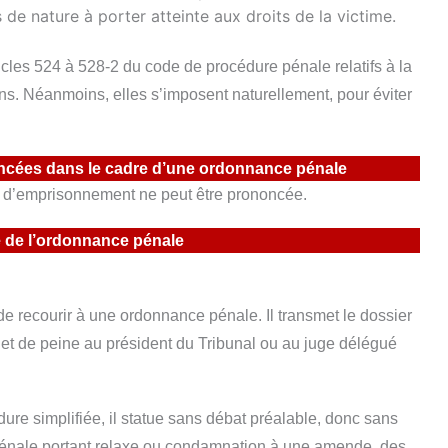
 de nature à porter atteinte aux droits de la victime.
ticles 524 à 528-2 du code de procédure pénale
relatifs à la
ns. Néanmoins, elles s’imposent naturellement, pour éviter
oncées dans le cadre d’une ordonnance pénale
 d’emprisonnement ne peut être prononcée.
 de l’ordonnance pénale
de recourir à une ordonnance pénale. Il transmet le dossier
 et de peine au président du Tribunal ou au juge délégué
édure simplifiée, il statue sans débat préalable, donc sans
énale
portant relaxe ou condamnation à une amende, des