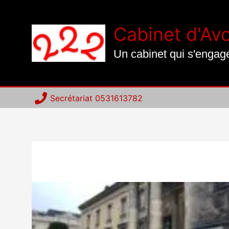
Aller
au
Cabinet d'Av
contenu
Un cabinet qui s'engag
Secrétariat 0531613782